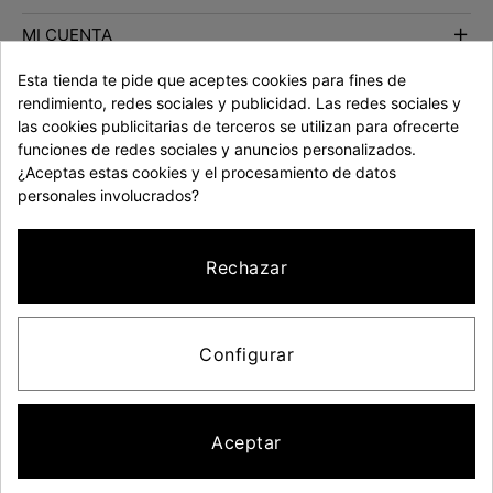
MI CUENTA
Esta tienda te pide que aceptes cookies para fines de
rendimiento, redes sociales y publicidad. Las redes sociales y
las cookies publicitarias de terceros se utilizan para ofrecerte
PAGO 100% SEGURO
funciones de redes sociales y anuncios personalizados.
¿Aceptas estas cookies y el procesamiento de datos
personales involucrados?
Rechazar
Envíos
Términos y Condiciones
Política de Cookies
Política de Privacidad
Aviso legal
Preguntas y consejos
Configurar
Canal denuncias
Wha
Aceptar
Síguenos en