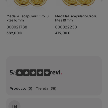
Medalla Escapulario Oro 18
Medalla Escapulario Oro 18
ktes 16 mm
ktes 18 mm
000021738
000022230
389,00 €
479,00 €
5
/5
Producto (0)
Tienda (38)
IB